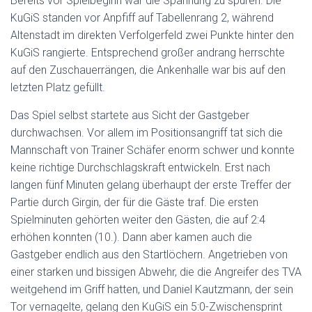
Bereits vor Spielbeginn war die Spannung zu spüren. Die
KuGiS standen vor Anpfiff auf Tabellenrang 2, während
Altenstadt im direkten Verfolgerfeld zwei Punkte hinter den
KuGiS rangierte. Entsprechend großer andrang herrschte
auf den Zuschauerrängen, die Ankenhalle war bis auf den
letzten Platz gefüllt.
Das Spiel selbst startete aus Sicht der Gastgeber
durchwachsen. Vor allem im Positionsangriff tat sich die
Mannschaft von Trainer Schäfer enorm schwer und konnte
keine richtige Durchschlagskraft entwickeln. Erst nach
langen fünf Minuten gelang überhaupt der erste Treffer der
Partie durch Girgin, der für die Gäste traf. Die ersten
Spielminuten gehörten weiter den Gästen, die auf 2:4
erhöhen konnten (10.). Dann aber kamen auch die
Gastgeber endlich aus den Startlöchern. Angetrieben von
einer starken und bissigen Abwehr, die die Angreifer des TVA
weitgehend im Griff hatten, und Daniel Kautzmann, der sein
Tor vernagelte, gelang den KuGiS ein 5:0-Zwischensprint