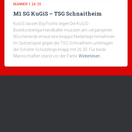
MÄNNER 1 24-25
M1 SG KuGiS – TSG Schnaitheim
KuGiS lassen Big Points liegen Die KuGiS-
Bezirksoberliga-Handballer mussten am vergangenen
Wochenende erneut eine knappe Niederlage hinnehmen.
Im Spitzenspiel gegen die TSG Schnaitheim unterlagen
die Schäfer-Schützlinge knapp mit 26:30. Für beide
Mannschaften stand vor der Partie
Weiterlesen…