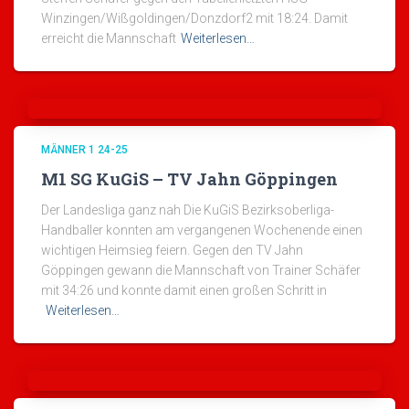
Winzingen/Wißgoldingen/Donzdorf2 mit 18:24. Damit
erreicht die Mannschaft
Weiterlesen…
MÄNNER 1 24-25
M1 SG KuGiS – TV Jahn Göppingen
Der Landesliga ganz nah Die KuGiS Bezirksoberliga-
Handballer konnten am vergangenen Wochenende einen
wichtigen Heimsieg feiern. Gegen den TV Jahn
Göppingen gewann die Mannschaft von Trainer Schäfer
mit 34:26 und konnte damit einen großen Schritt in
Weiterlesen…