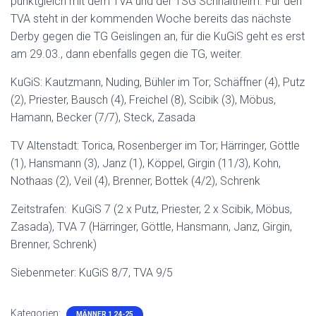
punktgleich mit dem TVA und der TSG Schnaitheim. Für den
TVA steht in der kommenden Woche bereits das nächste
Derby gegen die TG Geislingen an, für die KuGiS geht es erst
am 29.03., dann ebenfalls gegen die TG, weiter.
KuGiS: Kautzmann, Nuding, Bühler im Tor; Schäffner (4), Putz
(2), Priester, Bausch (4), Freichel (8), Scibik (3), Möbus,
Hamann, Becker (7/7), Steck, Zasada
TV Altenstadt: Torica, Rosenberger im Tor; Härringer, Göttle
(1), Hansmann (3), Janz (1), Köppel, Girgin (11/3), Kohn,
Nothaas (2), Veil (4), Brenner, Bottek (4/2), Schrenk
Zeitstrafen: KuGiS 7 (2 x Putz, Priester, 2 x Scibik, Möbus,
Zasada), TVA 7 (Härringer, Göttle, Hansmann, Janz, Girgin,
Brenner, Schrenk)
Siebenmeter: KuGiS 8/7, TVA 9/5
Kategorien:
MÄNNER 1 24-25