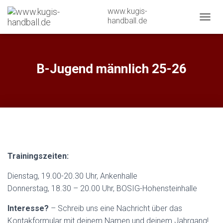
www.kugis-
handball.de
N
A
V
I
G
B-Jugend männlich 25-26
A
T
I
O
N
U
M
S
C
Trainingszeiten:
H
A
Dienstag, 19.00-20.30 Uhr, Ankenhalle
L
T
Donnerstag, 18.30 – 20.00 Uhr, BOSIG-Hohensteinhalle
E
N
Interesse?
– Schreib uns eine Nachricht über das
Kontakformular mit deinem Namen und deinem Jahrgang!