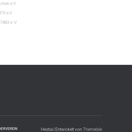
chen e.V.
70 e.V
1883 e. V
DERVEREIN
Hestia | Entwickelt von
ThemeIsle