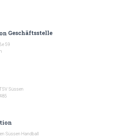
Geschäftsstelle
ße 59
n
 TSV Süssen
485
tion
en Süssen Handball