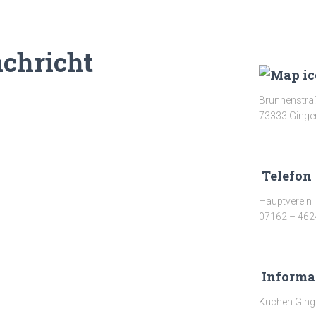
achricht
Brunnenstra
73333 Ginge
Telefon
Hauptverein
07162 – 462
Informa
Kuchen Ging