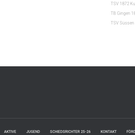
TSV 1872 Ku
TB Gingen 18
TSV Süssen 
AKTIVE
JUGEND
SCHIEDSRICHTER 25-26
KONTAKT
FÖR