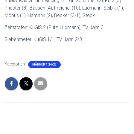
KuGiS: Kautzmann, Nuding im Tor; Schäffner (2), Putz (3)
Priester (8), Bausch (4), Freichel (10), Ludmann, Scibik (1),
Möbus (1), Hamann (2), Becker (3/1), Steck
Zeitstrafen: KuGiS 2 (Putz, Ludmann), TV Jahn 3
Siebenmeter: KuGiS 1/1, TV Jahn 2/3
Kategorien:
MÄNNER 1 24-25