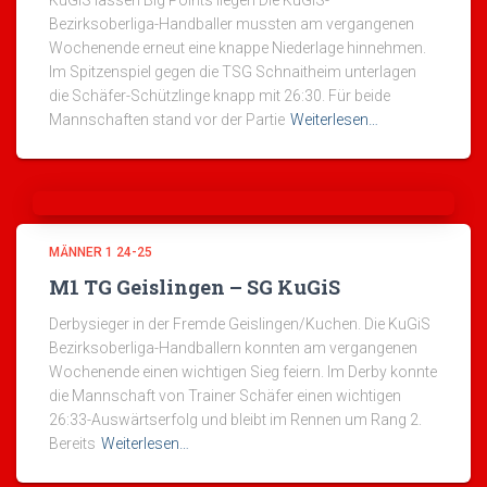
KuGiS lassen Big Points liegen Die KuGiS-
Bezirksoberliga-Handballer mussten am vergangenen
Wochenende erneut eine knappe Niederlage hinnehmen.
Im Spitzenspiel gegen die TSG Schnaitheim unterlagen
die Schäfer-Schützlinge knapp mit 26:30. Für beide
Mannschaften stand vor der Partie
Weiterlesen…
MÄNNER 1 24-25
M1 TG Geislingen – SG KuGiS
Derbysieger in der Fremde Geislingen/Kuchen. Die KuGiS
Bezirksoberliga-Handballern konnten am vergangenen
Wochenende einen wichtigen Sieg feiern. Im Derby konnte
die Mannschaft von Trainer Schäfer einen wichtigen
26:33-Auswärtserfolg und bleibt im Rennen um Rang 2.
Bereits
Weiterlesen…