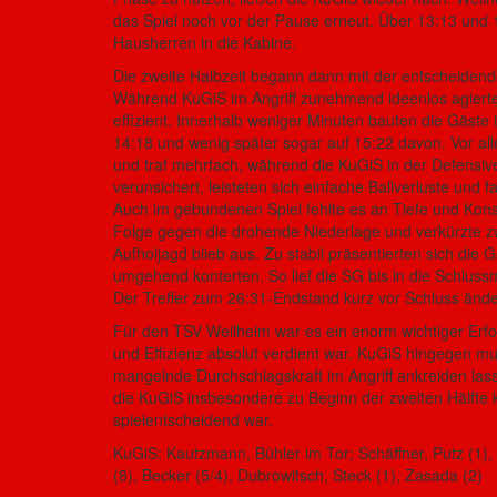
das Spiel noch vor der Pause erneut. Über 13:13 und 1
Hausherren in die Kabine.
Die zweite Halbzeit begann dann mit der entscheidend
Während KuGiS im Angriff zunehmend ideenlos agierte
effizient. Innerhalb weniger Minuten bauten die Gäst
14:18 und wenig später sogar auf 15:22 davon. Vor a
und traf mehrfach, während die KuGiS in der Defensive
verunsichert, leisteten sich einfache Ballverluste u
Auch im gebundenen Spiel fehlte es an Tiefe und Kon
Folge gegen die drohende Niederlage und verkürzte zw
Aufholjagd blieb aus. Zu stabil präsentierten sich di
umgehend konterten. So lief die SG bis in die Schluss
Der Treffer zum 26:31-Endstand kurz vor Schluss ände
Für den TSV Weilheim war es ein enorm wichtiger Erfo
und Effizienz absolut verdient war. KuGiS hingegen mus
mangelnde Durchschlagskraft im Angriff ankreiden las
die KuGiS insbesondere zu Beginn der zweiten Hälfte 
spielentscheidend war.
KuGiS: Kautzmann, Bühler im Tor; Schäffner, Putz (1), 
(8), Becker (5/4), Dubrowitsch, Steck (1), Zasada (2)