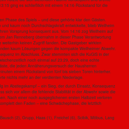
3:15 ging es schließlich mit einem 14:16-Rückstand für die
en Phase des Spiels – und diese gehörte klar den Gästen.
 und kaum noch Durchschlagskraft entwickelte, blieb Weilheim
e ihren Vorsprung konsequent aus. Vom 14:16 zog Weilheim auf
llem Jan Renneberg übernahm in dieser Phase Verantwortung
 weiterhin keinen Zugriff fanden. Die Gastgeber wirkten
nd fanden kaum Lösungen gegen die kompakte Weilheimer Abwehr.
sequenz im Abschluss. Zwar stemmten sich die KuGiS in der
ischenzeitlich noch einmal auf 23:29, doch eine echte
e Gäste, die jeden Annäherungsversuch der Hausherren
minuten einem Rückstand von fünf bis sieben Toren hinterher.
rte nichts mehr an der verdienten Niederlage.
lg im Abstiegskampf – ein Sieg, der durch Einsatz, Konsequenz
s sich vor allem die fehlende Stabilität in der Abwehr sowie die
sen. Nach einer noch ausgeglichenen ersten Halbzeit verloren
komplett den Faden – eine Schwächephase, die letztlich
Bausch (2), Grupp, Haas (1), Freichel (6), Scibik, Möbus, Lang