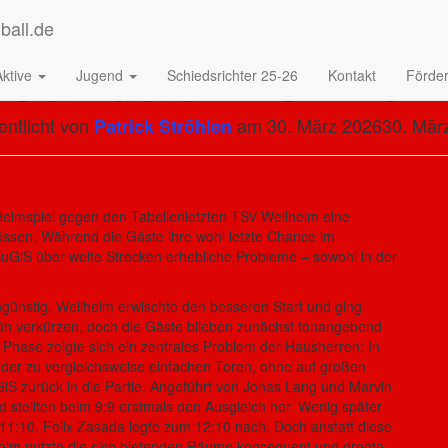
 SG KuGiS – TSV Weilh
Aktive
Jugend
Schiedsrichter 25-26
Kontakt
Förder
entlicht von
am
30. März 2026
30. Mär
Patrick Ströhlen
eimspiel gegen den Tabellenletzten TSV Weilheim eine
ssen. Während die Gäste ihre wohl letzte Chance im
KuGiS über weite Strecken erhebliche Probleme – sowohl in der
günstig. Weilheim erwischte den besseren Start und ging
rüh verkürzen, doch die Gäste blieben zunächst tonangebend
 Phase zeigte sich ein zentrales Problem der Hausherren: In
eder zu vergleichsweise einfachen Toren, ohne auf großen
S zurück in die Partie. Angeführt von Jonas Lang und Marvin
nd stellten beim 9:9 erstmals den Ausgleich her. Wenig später
 11:10, Felix Zasada legte zum 12:10 nach. Doch anstatt diese
heim nutzte die sich bietenden Räume konsequent und drehte