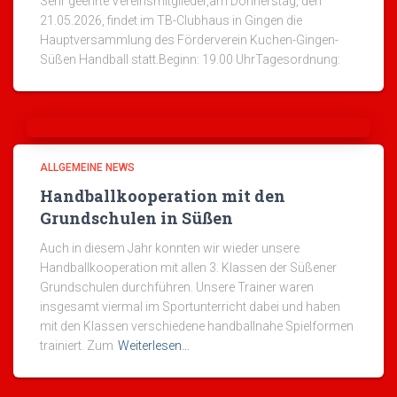
Sehr geehrte Vereinsmitglieder,am Donnerstag, den
21.05.2026, findet im TB-Clubhaus in Gingen die
Hauptversammlung des Förderverein Kuchen-Gingen-
Süßen Handball statt.Beginn: 19.00 UhrTagesordnung:
ALLGEMEINE NEWS
Handballkooperation mit den
Grundschulen in Süßen
Auch in diesem Jahr konnten wir wieder unsere
Handballkooperation mit allen 3. Klassen der Süßener
Grundschulen durchführen. Unsere Trainer waren
insgesamt viermal im Sportunterricht dabei und haben
mit den Klassen verschiedene handballnahe Spielformen
trainiert. Zum
Weiterlesen…