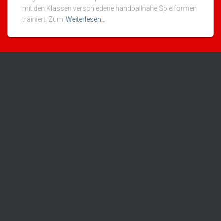
mit den Klassen verschiedene handballnahe Spielformen
trainiert. Zum
Weiterlesen…