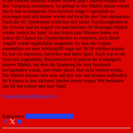
In der zweiten Halbzeit wurden weitere gute Chancen erspielt um
den Vorsprung auszubauen. So gelingt es den Mädels immer wieder
durch eine konsequente Abwehrarbeit einige Gegenstöße zu
erzwingen und sich immer wieder auf zwei bis drei Tore abzusetzen.
Nach der 40. Spielminute schlichen sich kleine Nachlässigkeiten in
der Abwehr und im Angriff ein und brachten die Heininger Mädels
wieder zurück ins Spiel. In den letzen paar Minuten hatten wir
erneut die Chance ein Unentschieden zu erreichen, auch dieser
Angriff wurde unglücklich umgesetzt. So dass die Gegner
unmittelbar vor dem Schlusspfiff sogar auf 30:28 erhöhen konnte.
Es war ein intensives, torreiches und faires Spiel. Auch war es ein
Spiel auf Augenhöhe. Beachtenswert ist jedoch der Kampfgeist
unserer Mädels, mit dem die Spannung bis zum Spielende
hochgehalten wurde, aber leider dieses Mal nicht belohnt wurde.
Die Mädels können sehr stolz auf sich sein und können hoffentlich
ihr Können in den nächsten Spielen erneut zeigen. Wir bedanken
uns für das schöne und faire Spiel.
#kugis
#handball
#jugend
#cjw
Kategorien:
C-Jugend weiblich 24-25