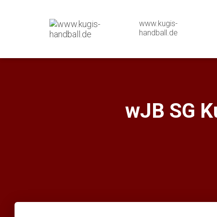
www.kugis-
handball.de
wJB SG K