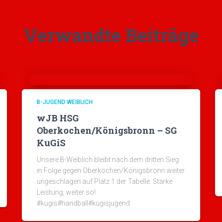
Verwandte Beiträge
B-JUGEND WEIBLICH
wJB HSG
Oberkochen/Königsbronn – SG
KuGiS
Unsere B-Weiblich bleibt nach dem dritten Sieg
in Folge gegen Oberkochen/Königsbronn weiter
ungeschlagen auf Platz 1 der Tabelle. Starke
Leistung, weiter so!
#kugis#handball#kugisjugend