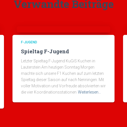
Verwandte Beiträge
F-JUGEND
Spieltag F-Jugend
Letzter Spieltag F-Jugend KuGiS Kuchen in
Lauterstein Am heutigen Sonntag Morgen
machte sich unsere F1 Kuchen auf zum letzten
Spieltag dieser Saison auf nach Nenningen. Mit
voller Motivation und Vorfreude absolvierten wir
die vier Koordinationsstationen
Weiterlesen…