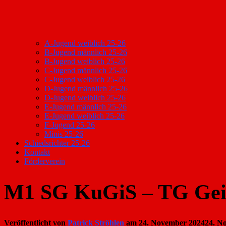
A-Jugend weiblich 25-26
B-Jugend männlich 25-26
B-Jugend weiblich 25-26
C-Jugend männlich 25-26
C-Jugend weiblich 25-26
D-Jugend männlich 25-26
D-Jugend weiblich 25-26
E-Jugend männlich 25-26
E-Jugend weiblich 25-26
F-Jugend 25-26
Minis 25-26
Schiedsrichter 25-26
Kontakt
Förderverein
M1 SG KuGiS – TG Gei
Veröffentlicht von
Patrick Ströhlen
am
24. November 2024
24. N