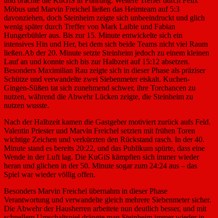
und brachte die KuGiS in Führung. Weitere Treffer durch Felix
Möbus und Marvin Freichel ließen das Heimteam auf 5:3
davonziehen, doch Steinheim zeigte sich unbeeindruckt und glich
wenig später durch Treffer von Mark Laible und Fabian
Hungerbühler aus. Bis zur 15. Minute entwickelte sich ein
intensives Hin und Her, bei dem sich beide Teams nicht viel Raum
ließen.Ab der 20. Minute setzte Steinheim jedoch zu einem kleinen
Lauf an und konnte sich bis zur Halbzeit auf 15:12 absetzen.
Besonders Maximilian Rau zeigte sich in dieser Phase als präziser
Schütze und verwandelte zwei Siebenmeter eiskalt. Kuchen-
Gingen-Süßen tat sich zunehmend schwer, ihre Torchancen zu
nutzen, während die Abwehr Lücken zeigte, die Steinheim zu
nutzen wusste.
Nach der Halbzeit kamen die Gastgeber motiviert zurück aufs Feld.
Valentin Priester und Marvin Freichel setzten mit frühen Toren
wichtige Zeichen und verkürzten den Rückstand rasch. In der 40.
Minute stand es bereits 20:22, und das Publikum spürte, dass eine
Wende in der Luft lag. Die KuGiS kämpften sich immer wieder
heran und glichen in der 50. Minute sogar zum 24:24 aus – das
Spiel war wieder völlig offen.
Besonders Marvin Freichel übernahm in dieser Phase
Verantwortung und verwandelte gleich mehrere Siebenmeter sicher.
Die Abwehr der Hausherren arbeitete nun deutlich besser, und mit
schnellem Umschaltspiel drängte man Steinheim immer wieder in