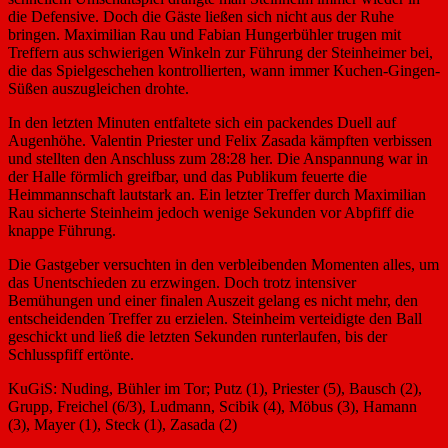
die Defensive. Doch die Gäste ließen sich nicht aus der Ruhe
bringen. Maximilian Rau und Fabian Hungerbühler trugen mit
Treffern aus schwierigen Winkeln zur Führung der Steinheimer bei,
die das Spielgeschehen kontrollierten, wann immer Kuchen-Gingen-
Süßen auszugleichen drohte.
In den letzten Minuten entfaltete sich ein packendes Duell auf
Augenhöhe. Valentin Priester und Felix Zasada kämpften verbissen
und stellten den Anschluss zum 28:28 her. Die Anspannung war in
der Halle förmlich greifbar, und das Publikum feuerte die
Heimmannschaft lautstark an. Ein letzter Treffer durch Maximilian
Rau sicherte Steinheim jedoch wenige Sekunden vor Abpfiff die
knappe Führung.
Die Gastgeber versuchten in den verbleibenden Momenten alles, um
das Unentschieden zu erzwingen. Doch trotz intensiver
Bemühungen und einer finalen Auszeit gelang es nicht mehr, den
entscheidenden Treffer zu erzielen. Steinheim verteidigte den Ball
geschickt und ließ die letzten Sekunden runterlaufen, bis der
Schlusspfiff ertönte.
KuGiS: Nuding, Bühler im Tor; Putz (1), Priester (5), Bausch (2),
Grupp, Freichel (6/3), Ludmann, Scibik (4), Möbus (3), Hamann
(3), Mayer (1), Steck (1), Zasada (2)