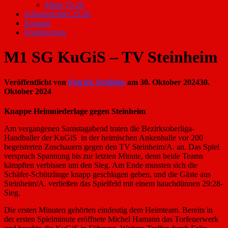
Minis 25-26
Schiedsrichter 25-26
Kontakt
Förderverein
M1 SG KuGiS – TV Steinheim
Veröffentlicht von
Patrick Ströhlen
am
30. Oktober 2024
30.
Oktober 2024
Knappe Heimniederlage gegen Steinheim
Am vergangenen Samstagabend traten die Bezirksoberliga-
Handballer der KuGiS in der heimischen Ankenhalle vor 200
begeisterten Zuschauern gegen den TV Steinheim/A. an. Das Spiel
versprach Spannung bis zur letzten Minute, denn beide Teams
kämpften verbissen um den Sieg. Am Ende mussten sich die
Schäfer-Schützlinge knapp geschlagen geben, und die Gäste aus
Steinheim/A. verließen das Spielfeld mit einem hauchdünnen 29:28-
Sieg.
Die ersten Minuten gehörten eindeutig dem Heimteam. Bereits in
der ersten Spielminute eröffnete Michel Hamann das Torfeuerwerk