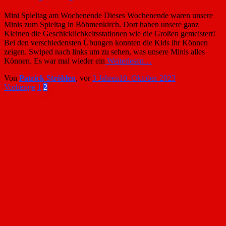
Mini Spieltag am Wochenende Dieses Wochenende waren unsere
Minis zum Spieltag in Böhmenkirch. Dort haben unsere ganz
Kleinen die Geschicklichkeitsstationen wie die Großen gemeistert!
Bei den verschiedensten Übungen konnten die Kids ihr Können
zeigen. Swiped nach links um zu sehen, was unsere Minis alles
Können. Es war mal wieder ein
Weiterlesen…
Von
Patrick Ströhlen
, vor
3 Jahren
10. Oktober 2023
Seitennummerierung
Vorherige
1
2
der
Beiträge