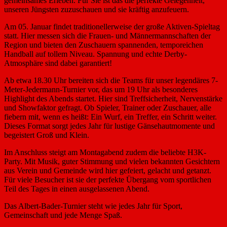
gemeinsames Erleben. Für Sie ist das die perfekte Gelegenheit,
unseren Jüngsten zuzuschauen und sie kräftig anzufeuern.
Am 05. Januar findet traditionellerweise der große Aktiven-Spieltag
statt. Hier messen sich die Frauen- und Männermannschaften der
Region und bieten den Zuschauern spannenden, temporeichen
Handball auf tollem Niveau. Spannung und echte Derby-
Atmosphäre sind dabei garantiert!
Ab etwa 18.30 Uhr bereiten sich die Teams für unser legendäres 7-
Meter-Jedermann-Turnier vor, das um 19 Uhr als besonderes
Highlight des Abends startet. Hier sind Treffsicherheit, Nervenstärke
und Showfaktor gefragt. Ob Spieler, Trainer oder Zuschauer, alle
fiebern mit, wenn es heißt: Ein Wurf, ein Treffer, ein Schritt weiter.
Dieses Format sorgt jedes Jahr für lustige Gänsehautmomente und
begeistert Groß und Klein.
Im Anschluss steigt am Montagabend zudem die beliebte H3K-
Party. Mit Musik, guter Stimmung und vielen bekannten Gesichtern
aus Verein und Gemeinde wird hier gefeiert, gelacht und getanzt.
Für viele Besucher ist sie der perfekte Übergang vom sportlichen
Teil des Tages in einen ausgelassenen Abend.
Das Albert-Bader-Turnier steht wie jedes Jahr für Sport,
Gemeinschaft und jede Menge Spaß.