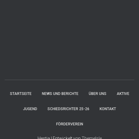
STARTSEITE
NEWS UND BERICHTE
ÜBER UNS
AKTIVE
JUGEND
SCHIEDSRICHTER 25-26
KONTAKT
FÖRDERVEREIN
Hestia | Entwickelt von
ThemeIsle