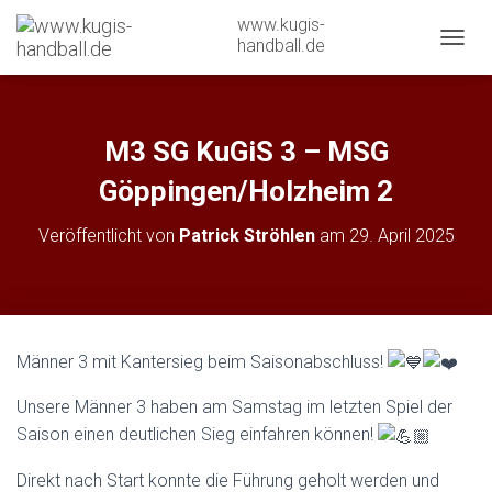
www.kugis-
handball.de
N
A
V
I
G
M3 SG KuGiS 3 – MSG
A
T
Göppingen/Holzheim 2
I
O
Veröffentlicht von
Patrick Ströhlen
am
29. April 2025
N
U
M
S
C
H
Männer 3 mit Kantersieg beim Saisonabschluss!
A
L
Unsere Männer 3 haben am Samstag im letzten Spiel der
T
E
Saison einen deutlichen Sieg einfahren können!
N
Direkt nach Start konnte die Führung geholt werden und