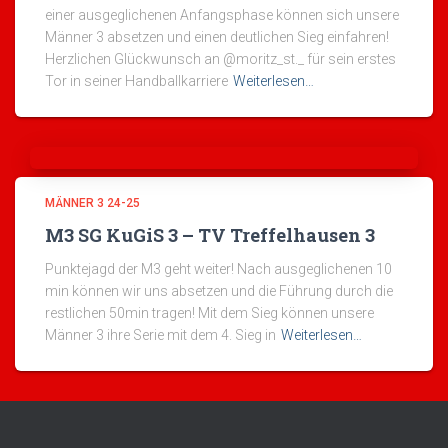
einer ausgeglichenen Anfangsphase können sich unsere
Männer 3 absetzen und einen deutlichen Sieg einfahren!
Herzlichen Glückwunsch an @moritz_st._ für sein erstes
Tor in seiner Handballkarriere
Weiterlesen…
MÄNNER 3 24-25
M3 SG KuGiS 3 – TV Treffelhausen 3
Punktejagd der M3 geht weiter! Nach ausgeglichenen 10
min können wir uns absetzen und die Führung durch die
restlichen 50min tragen! Mit dem Sieg können unsere
Männer 3 ihre Serie mit dem 4. Sieg in
Weiterlesen…