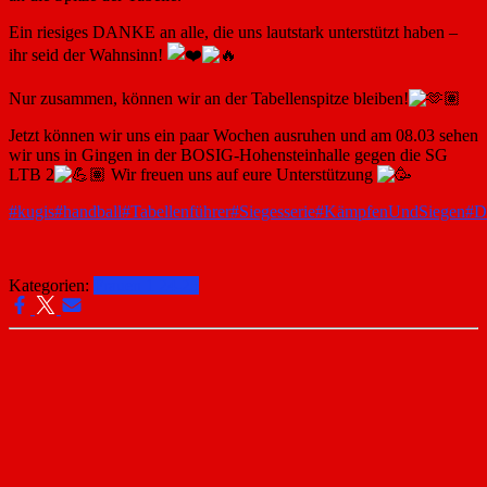
Ein
riesiges DANKE an alle, die uns lautstark unterstützt haben –
ihr seid der Wahnsinn!
Nur zusammen, können wir an der Tabellenspitze bleiben!
Jetzt können wir uns ein paar Wochen ausruhen und am 08.03 sehen
wir uns in Gingen in der BOSIG-Hohensteinhalle gegen die SG
LTB 2
Wir freuen uns auf eure Unterstützung
#kugis
#handball
#Tabellenführer
#Siegesserie
#KämpfenUndSiegen
#D
Kategorien:
Frauen 1 24-25