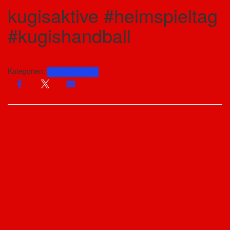
kugisaktive #heimspieltag
#kugishandball
Kategorien:
Allgemeine News