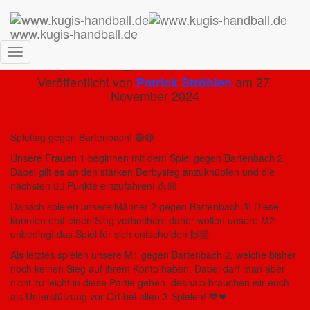
www.kugis-handball.de
Spieltag 30.11.2024
Navigation
umschalten
Veröffentlicht von
am
27.
Patrick Ströhlen
November 2024
Spieltag gegen Bartenbach! 🔵🔴
Unsere Frauen 1 beginnen mit dem Spiel gegen Bartenbach 2.
Dabei gilt es an den starken Derbysieg anzuknüpfen und die
nächsten ✌🏼 Punkte einzufahren! 💪🏼
Danach spielen unsere Männer 2 gegen Bartenbach 3! Diese
konnten erst einen Sieg verbuchen, daher wollen unsere M2
unbedingt das Spiel für sich entscheiden 🙌🏼
Als letztes spielen unsere M1 gegen Bartenbach 2, welche bisher
noch keinen Sieg auf ihrem Konto haben. Dabei darf man aber
nicht zu leicht in diese Partie gehen, deshalb brauchen wir euch
als Unterstützung vor Ort bei allen 3 Spielen! 💙❤