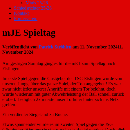
Minis 25-26
Schiedsrichter 25-26
Kontakt
Förderverein
mJE Spieltag
Veröffentlicht von
Patrick Ströhlen
am
11. November 2024
11.
November 2024
Am gestrigen Sonntag ging es für die mE1 zum Spieltag nach
Eislingen.
Im erste Spiel gegen die Gastgeber der TSG Eislingen wurde von
unseren Jungs, über das ganze Spiel, der Ton angegeben! Es war
zwar nicht jeder unserer Angriffe mit einem Tor belohnt, doch
wurde wiederum mit guter Abwehrleistung der Ball schnell zurück
erobert. Lediglich 2x musste unser Torhüter hinter sich ins Netz
greifen.
Ein verdienter Sieg stand zu Buche.
Etwas spannender wurde es im zweiten Spiel gegen die JSG
Göppingen. Hier musste etwas mehr gearbeitet werden. Doch blieb