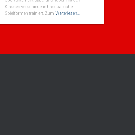
Sportunterricht dabei und haben mit den
Klassen verschiedene handballnahe
Spielformen trainiert. Zum
Weiterlesen…