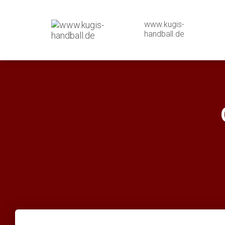
www.kugis-
handball.de