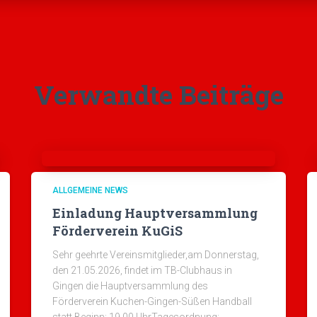
Verwandte Beiträge
ALLGEMEINE NEWS
Einladung Hauptversammlung
Förderverein KuGiS
Sehr geehrte Vereinsmitglieder,am Donnerstag,
den 21.05.2026, findet im TB-Clubhaus in
Gingen die Hauptversammlung des
Förderverein Kuchen-Gingen-Süßen Handball