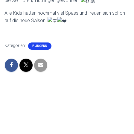
die SG Hofen/ Hüttlingen gewonnen.
Alle Kids hatten nochmal viel Spass und freuen sich schon
auf die neue Saison!
Kategorien:
F-JUGEND