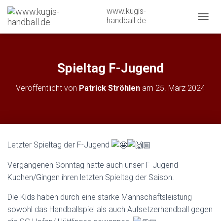
www.kugis-
handball.de
N
A
V
I
G
Spieltag F-Jugend
A
T
Veröffentlicht von
Patrick Ströhlen
am
25. März 2024
I
O
N
U
M
S
Letzter Spieltag der F-Jugend
C
H
Vergangenen Sonntag hatte auch unser F-Jugend
A
L
Kuchen/Gingen ihren letzten Spieltag der Saison.
T
E
Die Kids haben durch eine starke Mannschaftsleistung
N
sowohl das Handballspiel als auch Aufsetzerhandball gegen