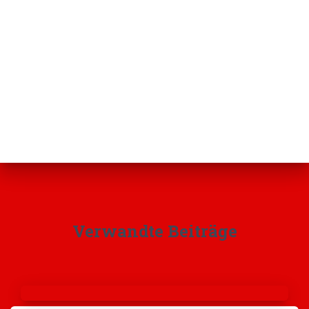
Verwandte Beiträge