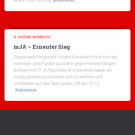
eine 4-Tore Führung
Weiterlesen…
A-JUGEND MÄNNLICH
mJA – Erneuter Sieg
Siegesserie fortgesetzt Unsere A-männlich holt sich die
nächsten zwei Punkte auswärts gegen Herbrechtingen-
Bolheim mit 31:35 Nächstes Wochenende haben die
Jungs spielfrei und können sich so erholen und
vorbereiten auf das Spiel gegen LTB am 10.12.,
Weiterlesen…