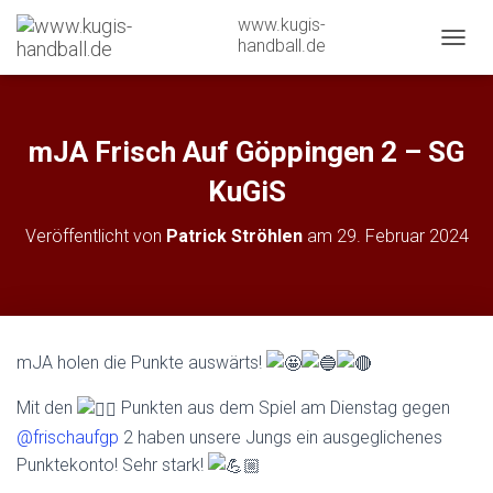
www.kugis-
handball.de
N
A
V
I
G
mJA Frisch Auf Göppingen 2 – SG
A
T
KuGiS
I
O
Veröffentlicht von
Patrick Ströhlen
am
29. Februar 2024
N
U
M
S
C
H
mJA holen die Punkte auswärts!
A
L
Mit den
Punkten aus dem Spiel am Dienstag gegen
T
E
@frischaufgp
2 haben unsere Jungs ein ausgeglichenes
N
Punktekonto! Sehr stark!