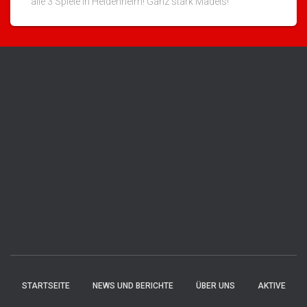
alle 3 Spiele in Heidenheim! Ganz stark Mädels!
STARTSEITE
NEWS UND BERICHTE
ÜBER UNS
AKTIVE